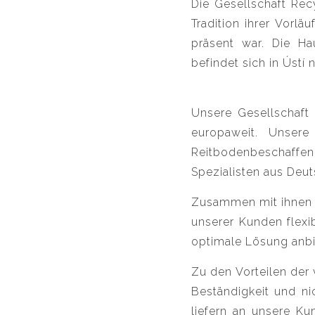
Die Gesellschaft Recy
Tradition ihrer Vorlä
präsent war. Die Ha
befindet sich in Ústí n
Unsere Gesellschaft 
europaweit. Unsere
Reitbodenbeschaffenh
Spezialisten aus De
Zusammen mit ihnen v
unserer Kunden flexi
optimale Lösung anbi
Zu den Vorteilen der 
Beständigkeit und ni
liefern an unsere K