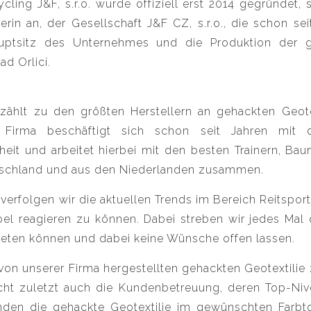
cling J&F, s.r.o. wurde offiziell erst 2014 gegründet, 
uferin an, der Gesellschaft J&F CZ, s.r.o., die schon s
uptsitz des Unternehmes und die Produktion der g
ad Orlicí.
zählt zu den größten Herstellern an gehackten Geotex
 Firma beschäftigt sich schon seit Jahren mit 
eit und arbeitet hierbei mit den besten Trainern, Ba
utschland und aus den Niederlanden zusammen.
erfolgen wir die aktuellen Trends im Bereich Reitspor
bel reagieren zu können. Dabei streben wir jedes Mal 
eten können und dabei keine Wünsche offen lassen.
von unserer Firma hergestellten gehackten Geotextilie 
cht zuletzt auch die Kundenbetreuung, deren Top-Nivea
unden die gehackte Geotextilie im gewünschten Farbt