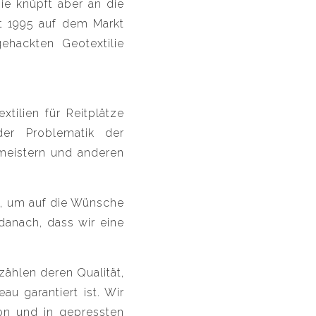
sie knüpft aber an die
eit 1995 auf dem Markt
ehackten Geotextilie
tilien für Reitplätze
der Problematik der
umeistern und anderen
t, um auf die Wünsche
danach, dass wir eine
zählen deren Qualität,
u garantiert ist. Wir
on und in gepressten