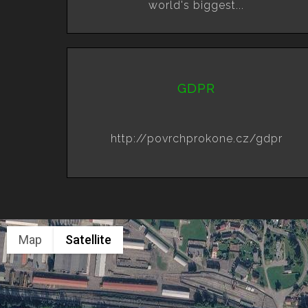
world's biggest...
GDPR
http://povrchprokone.cz/gdpr
Map
Satellite