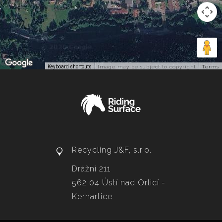
Keyboard shortcuts
Image may be subject to copyright
Terms
Recycling J&F, s.r.o.
Drážní 211
562 04 Ústí nad Orlicí -
Kerhartice