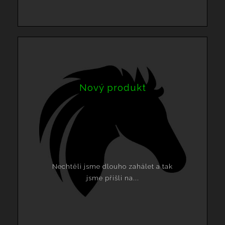
Nový produkt
Nechtěli jsme dlouho zahálet a tak
jsme přišli na...