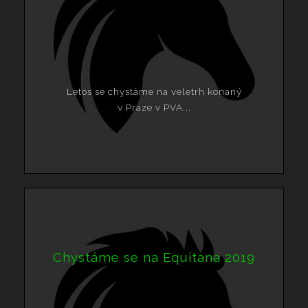
Letos se chystáme na veletrh konaný
v Praze v PVA...
Chystáme se na Equitana 2019