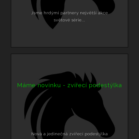
Jsme hrdými partnery největší akce
světové série...
Máme novinku - zvířecí podestýlka
Nová a jedinečná zvířecí podestýlka