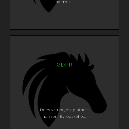
na trhu...
GDPR
Dnes vstupuje v platnost
nařízení Evropského...