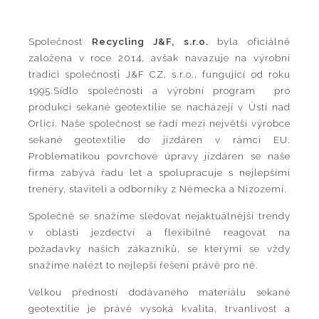
Společnost
Recycling J&F, s.r.o.
byla oficiálně
založena v roce 2014, avšak navazuje na výrobní
tradici společnosti J&F CZ, s.r.o., fungující od roku
1995.Sídlo společnosti a výrobní program pro
produkci sekané geotextilie se nacházejí v Ústí nad
Orlicí. Naše společnost se řadí mezi největší výrobce
sekané geotextilie do jízdáren v rámci EU.
Problematikou povrchové úpravy jízdáren se naše
firma zabývá řadu let a spolupracuje s nejlepšími
trenéry, staviteli a odborníky z Německa a Nizozemí.
Společně se snažíme sledovat nejaktuálnější trendy
v oblasti jezdectví a flexibilně reagovat na
požadavky našich zákazníků, se kterými se vždy
snažíme nalézt to nejlepší řešení právě pro ně.
Velkou předností dodávaného materiálu sekané
geotextilie je právě vysoká kvalita, trvanlivost a