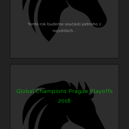
Tento rok budeme součástí jednoho z
největších...
Global Champions Prague Playoffs
2018