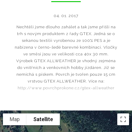
04. 01. 2017
Nechtěli jsme dlouho zahálet a tak jsme přišli na
trh s novým produktem z řady GTEX. Jedná se o
sekanou textilii vyrobenou ze 100% PES a je
nabízena v černo-šedé barevné kombinaci. Vločky
ve směsi jsou ve velikosti cca 40x 30 mm.
Výrobek GTEX ALLWEATHER je vhodný zejména
do vnitřních a venkovních hobby jízdáren. Již se
nemíchá s pískem. Povrch je tvořen pouze 15 cm
vrstvou GTEX ALLWEATHER. Více na:
http://www.povrchprokone.cz/gtex-allweather
Map
Satellite