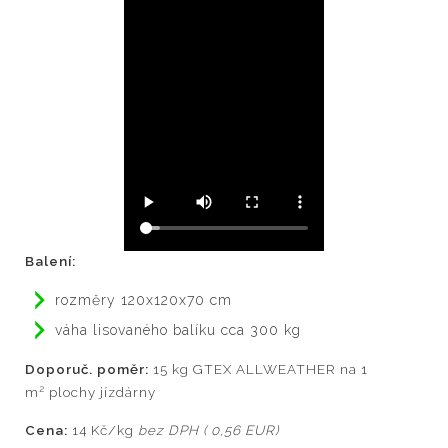
Balení:
ro
změry 120x120x70 cm
váha lisovaného balíku cca 300 kg
Doporuč. poměr:
15 kg GTEX ALLWEATHER na 1
2
m
plochy jízdárny
Cena:
14 Kč/kg
bez DPH ( 0,56 EUR)