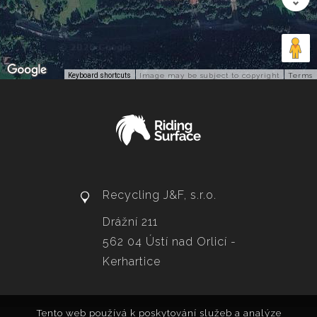
Keyboard shortcuts
Image may be subject to copyright
Terms
Recycling J&F, s.r.o.
Drážní 211
562 04 Ústí nad Orlicí -
Kerhartice
Tento web používá k poskytování služeb a analýze