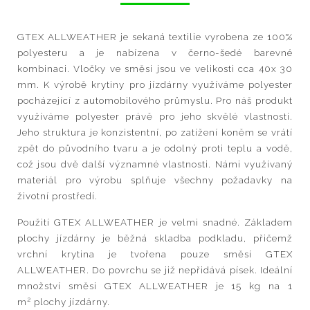
GTEX ALLWEATHER je sekaná textilie vyrobena ze 100%
polyesteru a je nabízena v černo-šedé barevné
kombinaci. Vločky ve směsi jsou ve velikosti cca 40x 30
mm. K výrobě krytiny pro jízdárny využíváme polyester
pocházející z automobilového průmyslu. Pro náš produkt
využíváme polyester právě pro jeho skvělé vlastnosti.
Jeho struktura je konzistentní, po zatížení koněm se vrátí
zpět do původního tvaru a je odolný proti teplu a vodě,
což jsou dvě další významné vlastnosti. Námi využívaný
materiál pro výrobu splňuje všechny požadavky na
životní prostředí.
Použití GTEX ALLWEATHER je velmi snadné. Základem
plochy jízdárny je běžná skladba podkladu, přičemž
vrchní krytina je tvořena pouze směsí GTEX
ALLWEATHER. Do povrchu se již nepřidává písek. Ideální
množství směsi GTEX ALLWEATHER je 15 kg na 1
2
m
plochy jízdárny.