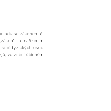
souladu se zákonem č.
zákon“) a nařízením
hraně fyzických osob
ajů, ve znění účinném
řízení“).