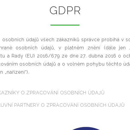
GDPR
 osobních údajů všech zákazníků správce probíhá v 
hraně osobních údajů, v platném znění (dále jen „
tu a Rady (EU) 2016/679 ze dne 27. dubna 2016 o oc
acováním osobních údajů a o volném pohybu těchto úd
. 2018 (dále jen „na
KAZNÍKY O ZPRACOVÁNÍ OSOBNÍCH ÚDAJŮ
LUVNÍ PARTNERY O ZPRACOVÁNÍ OSOBNÍCH ÚDAJŮ