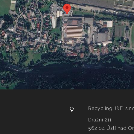
Recycling J&F, s.r.
Drážní 211
562 04 Ústí nad Orl