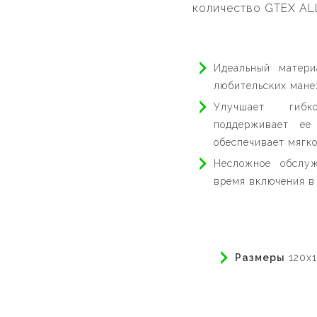
количество GTEX ALL
Идеальный матери
любительских ман
Улучшает гибк
поддерживает ее
обеспечивает мягк
Несложное обслу
время включения в
Размеры
120x