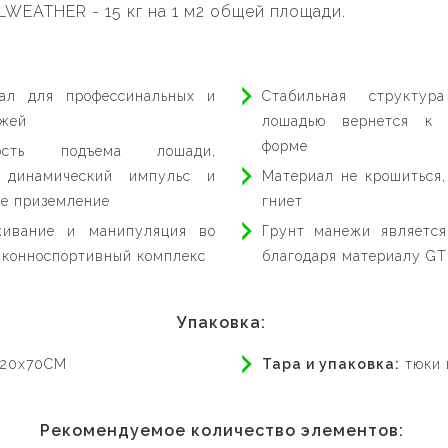
WEATHER - 15 кг на 1 м2 общей площади.
ал для профессинальных и
Стабильная структур
ежей
лошадью вернется к с
форме
ость подъема лошади,
 динамический импульс и
Материал не крошиться,
ое приземление
гниет
живание и манипуляция во
Грунт манежи является
 конноспортивный комплекс
благодаря материалу G
Упаковка:
120x70CM
Тара и упаковка:
тюки 
Рекомендуемое количество элементов: