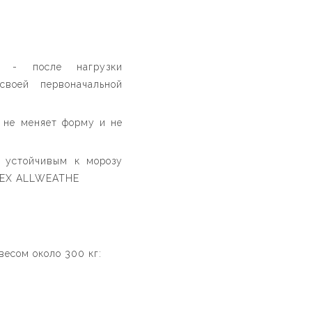
а - после нагрузки
воей первоначальной
 не меняет форму и не
 устойчивым к морозу
TEX ALLWEATHE
весом около 300 кг: