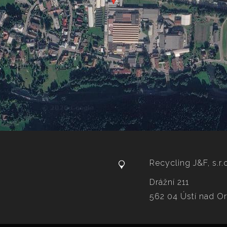
Recycling J&F, s.r.
Drážní 211
562 04 Ústí nad Orl