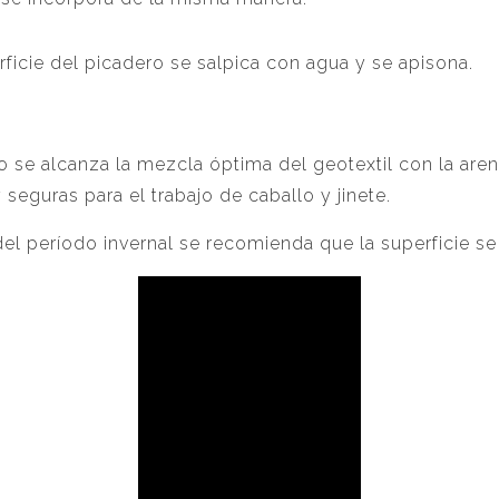
erficie del picadero se salpica con agua y se apisona.
 se alcanza la mezcla óptima del geotextil con la aren
seguras para el trabajo de caballo y jinete.
 período invernal se recomienda que la superficie se 