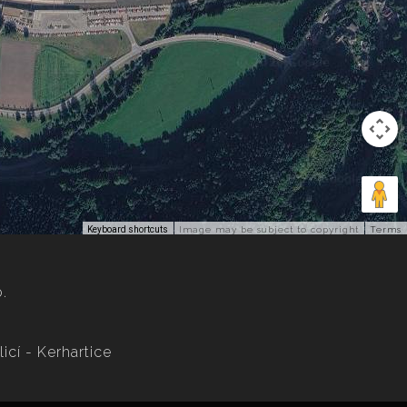
Keyboard shortcuts
Image may be subject to copyright
Terms
o.
icí - Kerhartice