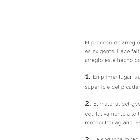
El proceso de arreglo
es exigente. Hace fa
arreglo esté hecho c
En primer lugar, 
superficie del picader
El material del ge
equitativamente a lo 
motocultor agrario. E
La segunda mitad 